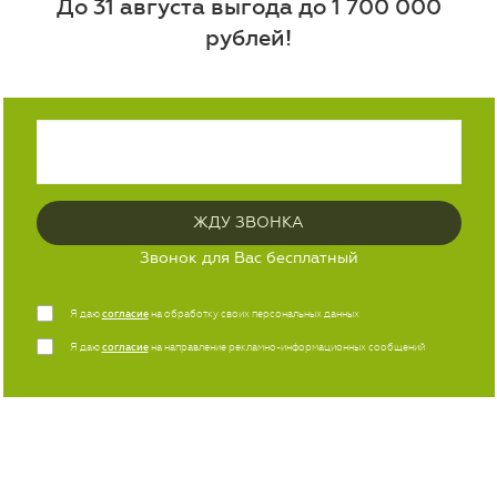
До 31 августа выгода до 1 700 000
рублей!
СЕТЬ АВТОЦЕНТРОВ ЛУИДОР
Автоцентры КАМАЗ «Луидор»
Компания «Луидор» официальный дилер ПАО «КАМАЗ» на
территории Нижегородской области, Челябинской области,
Республик Башкортостан и Мордовия, сертифицированная
станция в г. Тамбов.
Звонок для Вас бесплатный
Мы осуществляем продажу, доработку и сервисное техническое
обслуживание автомобилей марки КАМАЗ.
Я даю
согласие
на обработку своих персональных данных
Цель нашей работы – это бесспорное качество оказываемых
Я даю
согласие
на направление рекламно-информационных сообщений
услуг и удовлетворение всех потребностей клиентов.
Рады приветствовать Вас в автоцентре КАМАЗ «Луидор»!