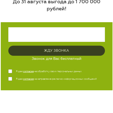
До 31 августа выгода до 1 700 000
рублей!
«ЛУИДОР» НА Х ФОРУМЕ РЕГИОНОВ РОССИИ И
БЕЛАРУСИ В УФЕ
26.06.2023
Звонок для Вас бесплатный
Я даю
согласие
на обработку своих персональных данных
Я даю
согласие
на направление рекламно-информационных сообщений