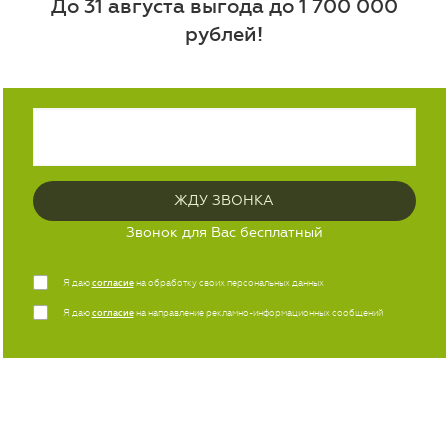
До 31 августа выгода до 1 700 000
рублей!
Оригинальные запасные части КАМАЗ в наличии!
Наличие и стоимость запасных частей уточняйте в
официальном дилерском центре КАМАЗ "Луидор"
Звонок для Вас бесплатный
Я даю
согласие
на обработку своих персональных данных
Я даю
согласие
на направление рекламно-информационных сообщений
Остались вопросы? С радостью ответим!